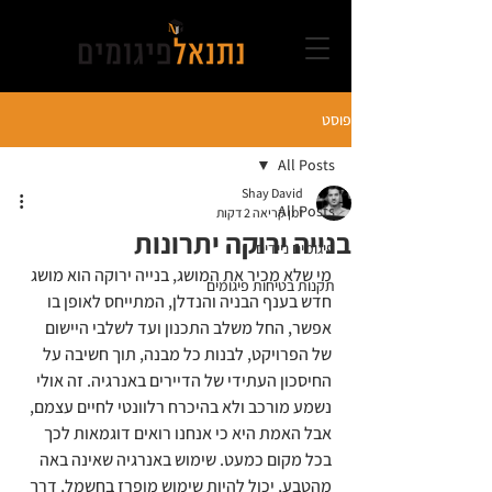
פוסט
All Posts
Shay David
All Posts
זמן קריאה 2 דקות
בנייה ירוקה יתרונות
פיגומים ניידים
מי שלא מכיר את המושג, בנייה ירוקה הוא מושג 
תקנות בטיחות פיגומים
חדש בענף הבניה והנדלן, המתייחס לאופן בו 
אפשר, החל משלב התכנון ועד לשלבי היישום 
של הפרויקט, לבנות כל מבנה, תוך חשיבה על 
החיסכון העתידי של הדיירים באנרגיה. זה אולי 
נשמע מורכב ולא בהיכרח רלוונטי לחיים עצמם, 
אבל האמת היא כי אנחנו רואים דוגמאות לכך 
בכל מקום כמעט. שימוש באנרגיה שאינה באה 
מהטבע, יכול להיות שימוש מופרז בחשמל, דרך 