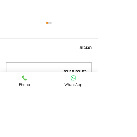
תגובות
כתיבת תגובה...
מהן תקנות הפיגומים החדשות
וכיצד ניתן לעמוד בהן?
Phone
WhatsApp
מחפשים פיגומים ניידים להשכרה /
מכירה?
תשאירו פרטים ואחזור אליכם מייד