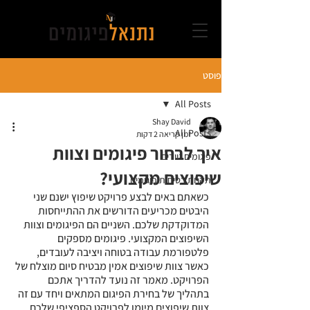
פוסט
All Posts
Shay David
All Posts
זמן קריאה 2 דקות
איך לבחור פיגומים וצוות
פיגומים ניידים
שיפוצים מקצועי?
תקנות בטיחות פיגומים
כשאתם באים לבצע פרויקט שיפוץ ישנם שני 
היבטים מכריעים הדורשים את ההתייחסות 
המדוקדקת שלכם. השניים הם הפיגומים וצוות 
השיפוצים המקצועי. פיגומים מספקים 
פלטפורמת עבודה בטוחה ויציבה לעובדים, 
כאשר צוות שיפוצים אמין מבטיח סיום מוצלח של 
הפרויקט. מאמר זה נועד להדריך אתכם 
בתהליך של בחירת הפיגום המתאים ויחד עם זה 
צוות שיפוצים מיומן לפרויקט הספציפי שלכם.